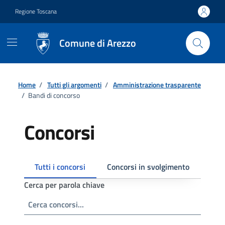
Vai ai contenuti
Vai al footer
Regione Toscana
Comune di Arezzo
Home
/
Tutti gli argomenti
/
Amministrazione trasparente
/
Bandi di concorso
Concorsi
Tutti i concorsi
Concorsi in svolgimento
Esit
Cerca per parola chiave