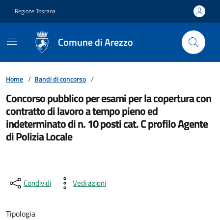
Vai ai contenuti
Vai al footer
Regione Toscana
Comune di Arezzo
Home
/
Bandi di concorso
/
Concorso pubblico per esami per la copertura con
contratto di lavoro a tempo pieno ed
indeterminato di n. 10 posti cat. C profilo Agente
di Polizia Locale
Condividi
Vedi azioni
Tipologia