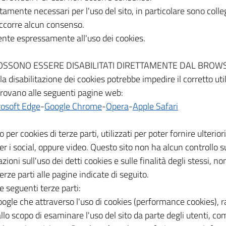
ettamente necessari per l'uso del sito, in particolare sono coll
 occorre alcun consenso.
sente espressamente all'uso dei cookies.
to e POSSONO ESSERE DISABILITATI DIRETTAMENTE DAL BROWSER
a disabilitazione dei cookies potrebbe impedire il corretto util
i trovano alle seguenti pagine web:
osoft Edge
-
Google Chrome
-
Opera
-
Apple Safari
r cookies di terze parti, utilizzati per poter fornire ulteriori 
per i social, oppure video. Questo sito non ha alcun controllo s
zioni sull'uso dei detti cookies e sulle finalità degli stessi, 
erze parti alle pagine indicate di seguito.
le seguenti terze parti:
oogle che attraverso l'uso di cookies (performance cookies), r
o scopo di esaminare l'uso del sito da parte degli utenti, compi