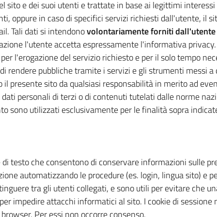
l sito e dei suoi utenti e trattate in base ai legittimi interessi 
, oppure in caso di specifici servizi richiesti dall'utente, il
il. Tali dati si intendono
volontariamente forniti dall'utente
zione l'utente accetta espressamente l'informativa privacy.
per l'erogazione del servizio richiesto e per il solo tempo nece
 di rendere pubbliche tramite i servizi e gli strumenti messi a 
presente sito da qualsiasi responsabilità in merito ad eventua
 dati personali di terzi o di contenuti tutelati dalle norme nazi
ento sono utilizzati esclusivamente per le finalità sopra indic
le di testo che consentono di conservare informazioni sulle pre
ione automatizzando le procedure (es. login, lingua sito) e per 
tinguere tra gli utenti collegati, e sono utili per evitare che u
 per impedire attacchi informatici al sito. I cookie di session
el browser. Per essi non occorre consenso.