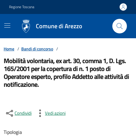
Vai ai contenuti
Vai al footer
Regione Toscana
Comune di Arezzo
Home
/
Bandi di concorso
/
Mobilità volontaria, ex art. 30, comma 1, D. Lgs.
165/2001 per la copertura di n. 1 posto di
Operatore esperto, profilo Addetto alle attività di
notificazione.
Condividi
Vedi azioni
Tipologia