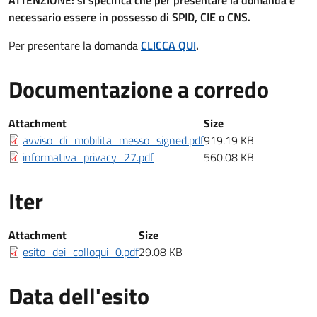
ATTENZIONE: si specifica che per presentare la domanda è
necessario essere in possesso di SPID, CIE o CNS.
Per presentare la domanda
CLICCA QUI
.
Documentazione a corredo
Documentazione a corredo
Attachment
Size
avviso_di_mobilita_messo_signed.pdf
919.19 KB
informativa_privacy_27.pdf
560.08 KB
Iter
Iter
Attachment
Size
esito_dei_colloqui_0.pdf
29.08 KB
Data dell'esito