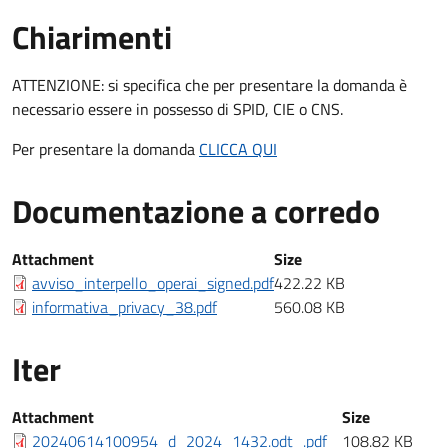
Chiarimenti
Chiarimenti
ATTENZIONE: si specifica che per presentare la domanda è
necessario essere in possesso di SPID, CIE o CNS.
Per presentare la domanda
CLICCA QUI
Documentazione a corredo
Documentazione a corredo
Attachment
Size
avviso_interpello_operai_signed.pdf
422.22 KB
informativa_privacy_38.pdf
560.08 KB
Iter
Iter
Attachment
Size
20240614100954_d_2024_1432.odt_.pdf
108.82 KB