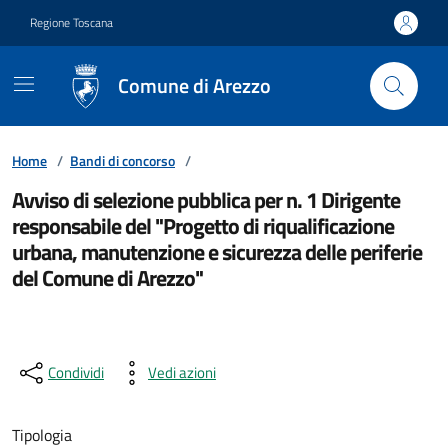
Vai ai contenuti
Vai al footer
Regione Toscana
Comune di Arezzo
Home
/
Bandi di concorso
/
Avviso di selezione pubblica per n. 1 Dirigente
responsabile del "Progetto di riqualificazione
urbana, manutenzione e sicurezza delle periferie
del Comune di Arezzo"
Condividi
Vedi azioni
Tipologia