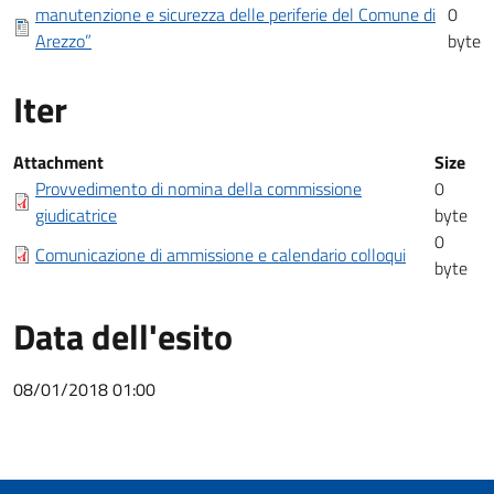
manutenzione e sicurezza delle periferie del Comune di
0
Arezzo”
byte
Iter
Iter
Attachment
Size
Provvedimento di nomina della commissione
0
giudicatrice
byte
0
Comunicazione di ammissione e calendario colloqui
byte
Data dell'esito
08/01/2018 01:00