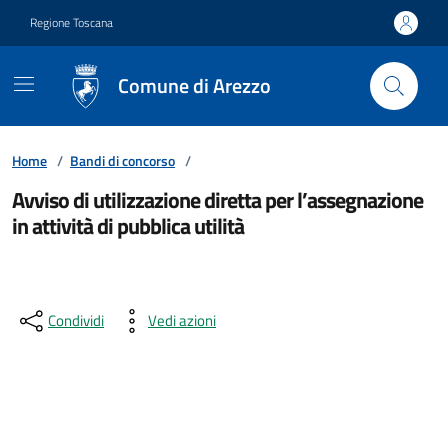
Vai ai contenuti
Vai al footer
Regione Toscana
Comune di Arezzo
Home
/
Bandi di concorso
/
Avviso di utilizzazione diretta per l’assegnazione
in attività di pubblica utilità
Condividi
Vedi azioni