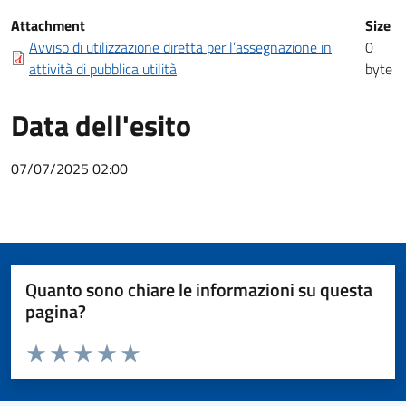
Documentazione a corredo
Attachment
Size
Avviso di utilizzazione diretta per l’assegnazione in
0
attività di pubblica utilità
byte
Data dell'esito
07/07/2025 02:00
Quanto sono chiare le informazioni su questa
pagina?
Valuta da 1 a 5 stelle la pagina
Valuta 1 stelle su 5
Valuta 2 stelle su 5
Valuta 3 stelle su 5
Valuta 4 stelle su 5
Valuta 5 stelle su 5