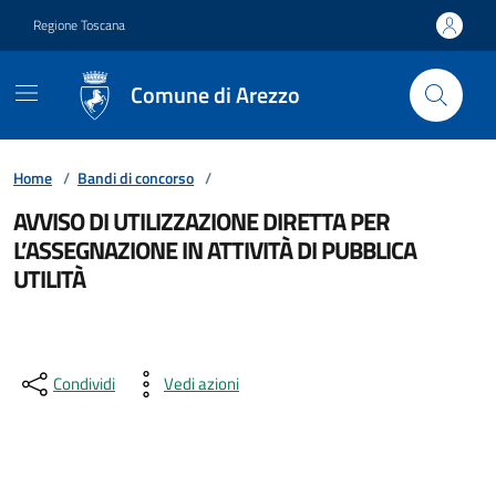
Vai ai contenuti
Vai al footer
Regione Toscana
Comune di Arezzo
Home
/
Bandi di concorso
/
AVVISO DI UTILIZZAZIONE DIRETTA PER
L’ASSEGNAZIONE IN ATTIVITÀ DI PUBBLICA
UTILITÀ
Condividi
Vedi azioni