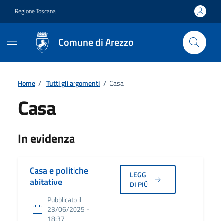
Vai ai contenuti
Vai al footer
Regione Toscana
Comune di Arezzo
Home
/
Tutti gli argomenti
/
Casa
Casa
Dettagli
In evidenza
Casa e politiche
LEGGI
abitative
DI PIÙ
Pubblicato il
23/06/2025 -
18:37