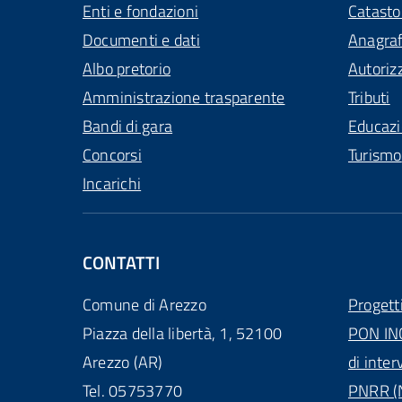
Enti e fondazioni
Catasto
Documenti e dati
Anagra
Albo pretorio
Autoriz
Amministrazione trasparente
Tributi
Bandi di gara
Educaz
Concorsi
Turismo
Incarichi
CONTATTI
Comune di Arezzo
Progett
Piazza della libertà, 1, 52100
PON IN
Arezzo (AR)
di inter
Tel. 05753770
PNRR (N