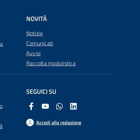
NOVITÀ
Notizie
Comunicati
ca
Avvisi
Raccolta modulistica
SEGUICI SU
o
Facebook Comune di Arezzo
Youtube Comune di Arezzo
Twitter Comune di Arezzo
LinkedIn Comune di Arezzo
Accedi alla redazione
tà