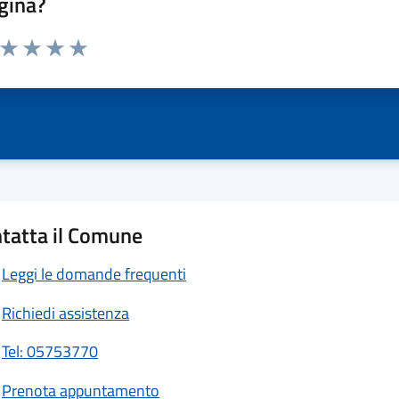
gina?
a da 1 a 5 stelle la pagina
ta 1 stelle su 5
Valuta 2 stelle su 5
Valuta 3 stelle su 5
Valuta 4 stelle su 5
Valuta 5 stelle su 5
tatta il Comune
Leggi le domande frequenti
Richiedi assistenza
Tel: 05753770
Prenota appuntamento