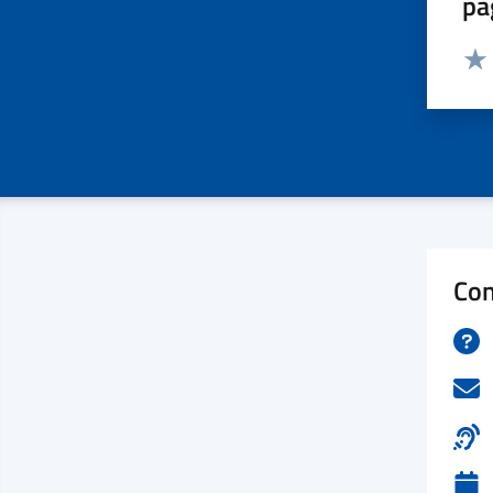
pa
Valut
Valu
Con