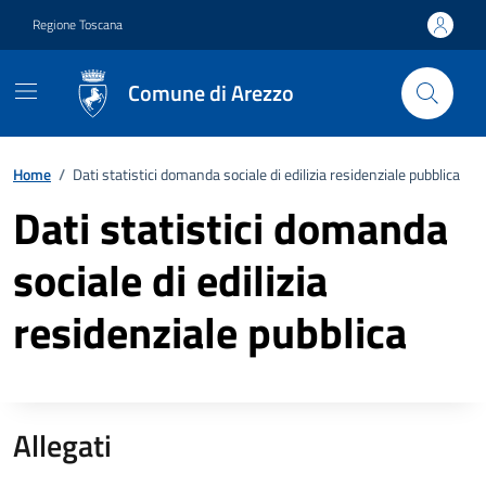
Vai ai contenuti
Vai al footer
Regione Toscana
Comune di Arezzo
Home
/
Dati statistici domanda sociale di edilizia residenziale pubblica
Dati statistici domanda
sociale di edilizia
residenziale pubblica
Allegati
Descrizione completa