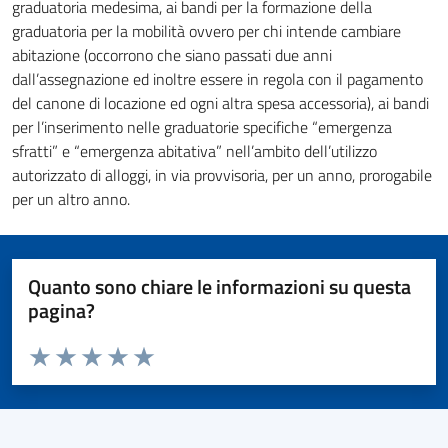
graduatoria medesima, ai bandi per la formazione della
graduatoria per la mobilità ovvero per chi intende cambiare
abitazione (occorrono che siano passati due anni
dall’assegnazione ed inoltre essere in regola con il pagamento
del canone di locazione ed ogni altra spesa accessoria), ai bandi
per l’inserimento nelle graduatorie specifiche “emergenza
sfratti” e “emergenza abitativa” nell’ambito dell’utilizzo
autorizzato di alloggi, in via provvisoria, per un anno, prorogabile
per un altro anno.
Quanto sono chiare le informazioni su questa
pagina?
Valuta da 1 a 5 stelle la pagina
Valuta 1 stelle su 5
Valuta 2 stelle su 5
Valuta 3 stelle su 5
Valuta 4 stelle su 5
Valuta 5 stelle su 5