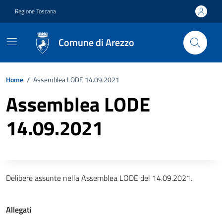
Vai ai contenuti
Vai al footer
Regione Toscana
Comune di Arezzo
Home
/
Assemblea LODE 14.09.2021
Assemblea LODE
14.09.2021
Descrizione completa
Delibere assunte nella Assemblea LODE del 14.09.2021.
Allegati