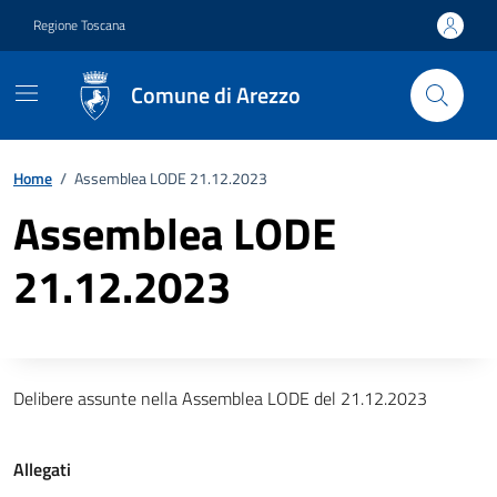
Vai ai contenuti
Vai al footer
Regione Toscana
Comune di Arezzo
Home
/
Assemblea LODE 21.12.2023
Assemblea LODE
21.12.2023
Descrizione completa
Delibere assunte nella Assemblea LODE del 21.12.2023
Allegati