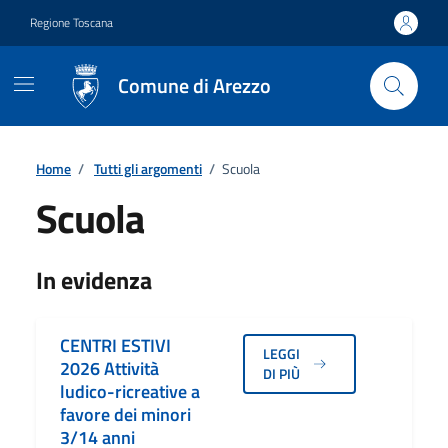
Vai ai contenuti
Vai al footer
Regione Toscana
Comune di Arezzo
Home
/
Tutti gli argomenti
/
Scuola
Scuola
Dettagli
In evidenza
CENTRI ESTIVI
LEGGI
2026 Attività
DI PIÙ
ludico-ricreative a
favore dei minori
3/14 anni