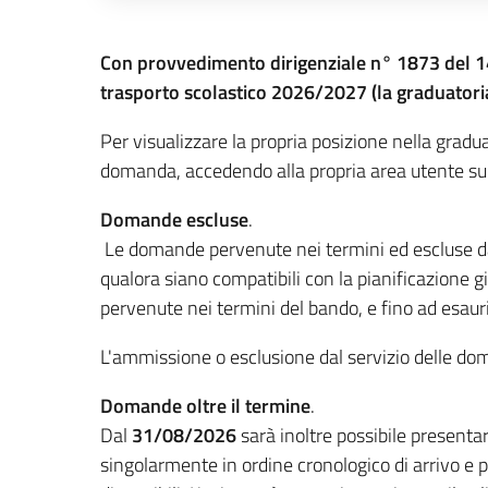
Descrizione completa
Con provvedimento dirigenziale n° 1873 del 14
trasporto scolastico 2026/2027 (la graduatoria
Per visualizzare la propria posizione nella graduat
domanda, accedendo alla propria area utente sul
Domande escluse
.
Le domande pervenute nei termini ed escluse dall
qualora siano compatibili con la pianificazione g
pervenute nei termini del bando, e fino ad esauri
L'ammissione o esclusione dal servizio delle doma
Domande oltre il termine
.
Dal
31/08/2026
sarà inoltre possibile presentar
singolarmente in ordine cronologico di arrivo e