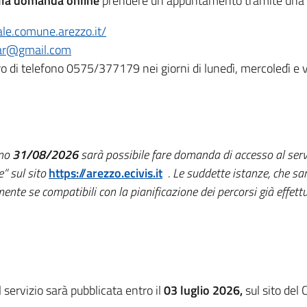
ella domanda online
prendere un appuntamento tramite una d
ale.comune.arezzo.it/
near@gmail.com
 di telefono 0575/377179 nei giorni di lunedì, mercoledì e ve
rno
31/08/2026
sarà possibile fare domanda di accesso al servi
” sul sito
https://arezzo.ecivis.it
. Le suddette istanze, che sa
nte se compatibili con la pianificazione dei percorsi già effettu
l servizio sarà pubblicata entro il
03 luglio 2026,
sul sito del