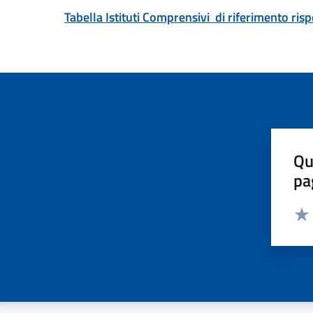
Tabella Istituti Comprensivi di riferimento ris
Qu
pa
Valut
Valu