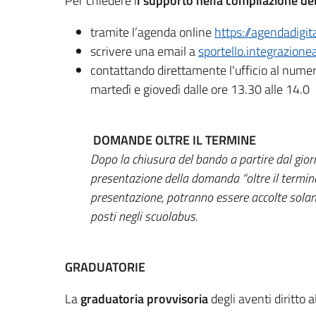
Per chiedere i
l supporto nella compilazione d
tramite l’agenda online
https://agendadigit
scrivere una email a
sportello.integrazio
contattando direttamente l'ufficio al numero
martedì e giovedì dalle ore 13.30 alle 14.0
DOMANDE OLTRE IL TERMINE
Dopo la chiusura del bando a partire dal gio
presentazione della domanda “oltre il termine
presentazione, potranno essere accolte solame
posti negli scuolabus.
GRADUATORIE
La
graduatoria
provvisoria
degli aventi diritto a