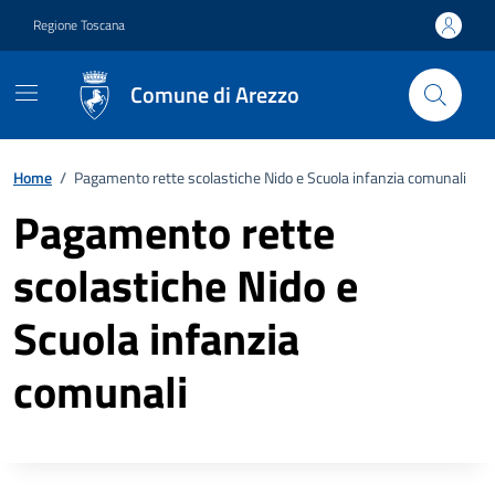
Vai ai contenuti
Vai al footer
Regione Toscana
Comune di Arezzo
Home
/
Pagamento rette scolastiche Nido e Scuola infanzia comunali
Pagamento rette
scolastiche Nido e
Scuola infanzia
comunali