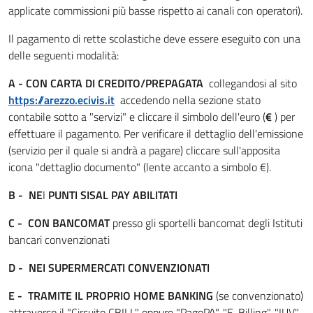
applicate commissioni più basse rispetto ai canali con operatori).
Il pagamento di rette scolastiche deve essere eseguito con una
delle seguenti modalità:
A -
CON CARTA DI CREDITO/PREPAGATA
collegandosi al sito
https://arezzo.ecivis.it
accedendo nella sezione stato
contabile sotto a "servizi" e cliccare il simbolo dell'euro (
€
) per
effettuare il pagamento. Per verificare il dettaglio dell'emissione
(servizio per il quale si andrà a pagare) cliccare sull'apposita
icona "dettaglio documento" (lente accanto a simbolo €).
B -
NE
I
PUNTI SISAL PAY ABILITATI
C - CON BANCOMAT
presso gli sportelli bancomat degli Istituti
bancari convenzionati
D - NEI SUPERMERCATI CONVENZIONATI
E -
TRAMITE IL PROPRIO HOME BANKING
(se convenzionato)
attraverso il "Circuito CBILL" oppure "PagoPA", "E-Billing", "IUV"