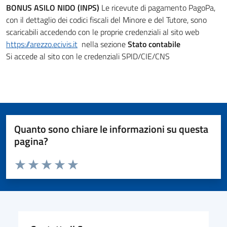
BONUS ASILO NIDO (INPS)
Le ricevute di pagamento PagoPa,
con il dettaglio dei codici fiscali del Minore e del Tutore, sono
scaricabili accedendo con le proprie credenziali al sito web
https://arezzo.ecivis.it
nella sezione
Stato contabile
Si accede al sito con le credenziali SPID/CIE/CNS
Quanto sono chiare le informazioni su questa
pagina?
Valuta da 1 a 5 stelle la pagina
Valuta 1 stelle su 5
Valuta 2 stelle su 5
Valuta 3 stelle su 5
Valuta 4 stelle su 5
Valuta 5 stelle su 5