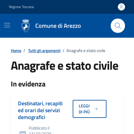
Vai ai contenuti
Vai al footer
Regione Toscana
Comune di Arezzo
Home
/
Tutti gli argomenti
/
Anagrafe e stato civile
Anagrafe e stato civile
Dettagli
In evidenza
Destinatari, recapiti
LEGGI
ed orari dei servizi
DI PIÙ
demografici
Pubblicato il
13/10/2025 -