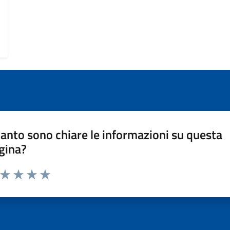
anto sono chiare le informazioni su questa
gina?
a da 1 a 5 stelle la pagina
ta 1 stelle su 5
Valuta 2 stelle su 5
Valuta 3 stelle su 5
Valuta 4 stelle su 5
Valuta 5 stelle su 5