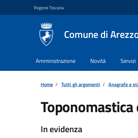
Vai ai contenuti
Vai al footer
Regione Toscana
Comune di Arezz
Amministrazione
Novità
Servizi
Home
/
Tutti gli argomenti
/
Anagrafe e sta
Toponomastica 
Dettagli
In evidenza