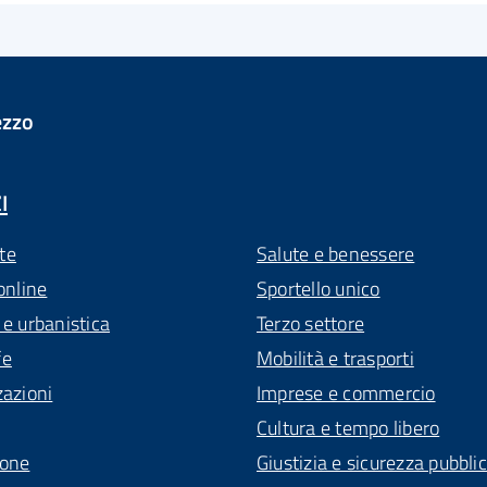
ezzo
I
te
Salute e benessere
online
Sportello unico
 e urbanistica
Terzo settore
fe
Mobilità e trasporti
zazioni
Imprese e commercio
Cultura e tempo libero
ione
Giustizia e sicurezza pubbli