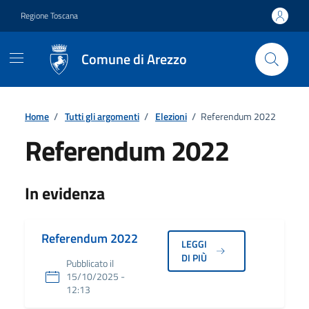
Vai ai contenuti
Vai al footer
Regione Toscana
Comune di Arezzo
Home
/
Tutti gli argomenti
/
Elezioni
/
Referendum 2022
Referendum 2022
Dettagli
In evidenza
Referendum 2022
LEGGI
DI PIÙ
Pubblicato il
15/10/2025 -
12:13