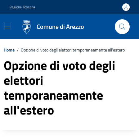
Vai ai contenuti
Vai al footer
Regione Toscana
Comune di Arezzo
Home
/
Opzione di voto degli elettori temporaneamente all'estero
Opzione di voto degli
elettori
temporaneamente
all'estero