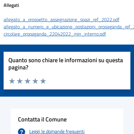
Allegati
allegato_a_prospetto_assegnazione_spazi_ref_2022.pdf
allegato_a_numero_e_ubicazione_postazioni_propaganda_ref_
circolare_propaganda_22042022_min_interno.pdf
Quanto sono chiare le informazioni su questa
pagina?
Valuta da 1 a 5 stelle la pagina
Valuta 1 stelle su 5
Valuta 2 stelle su 5
Valuta 3 stelle su 5
Valuta 4 stelle su 5
Valuta 5 stelle su 5
Contatta il Comune
Leggi le domande frequenti