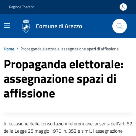
Vai ai contenuti
Vai al footer
Regione Toscana
Comune di Arezzo
Home
/
Propaganda elettorale: assegnazione spazi di affissione
Propaganda elettorale:
assegnazione spazi di
affissione
Descrizione completa
In occasione delle consultazioni referendarie, ai sensi dell’art. 52
della Legge 25 maggio 1970, n. 352 e s.m.i., l’assegnazione