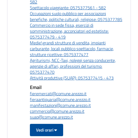
582
Spettacolo viaggiante: 0575377561 - 582
Occupazioni suolo pubblico per associazioni
benefiche, politiche culturali, religiose: 0575377785
Commercio in sede fissa, esercizi di
somministrazione, acconciatori ed estetiste:
0575377479 - 419
Medie\grandi strutture di vendita, impianti
carburante, locali pubblico spettacolo, farmacie,
strutture ricettive: 0575377477
Agriturismi, NCC-Taxi, noleggi senza conducente,
agenzie di affari, professioni del turismo:
0575377470
Attività produttive (SUAP): 0575377415 - 473
Email
fieremercati@comune.arezzo.it
fieraantiquaria@comune.arezzo.it
manifestazioni@comune.arezzo.it
commercio@comune.arezzo.it
suap@comune.arezzo.it
Vedi orari