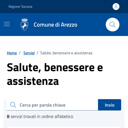
Vai ai contenuti
Vai al footer
Regione Toscana
Comune di Arezzo
Home
/
Servizi
/
Salute, benessere e assistenza
Salute, benessere e
assistenza
Esplora tutti i servizi
cerca
Invio
8
servizi trovati in ordine alfabetico