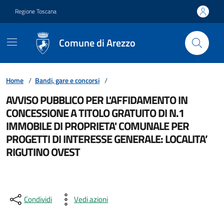
Vai ai contenuti
Vai al footer
Regione Toscana
Comune di Arezzo
Home
/
Bandi, gare e concorsi
/
AVVISO PUBBLICO PER L'AFFIDAMENTO IN
CONCESSIONE A TITOLO GRATUITO DI N.1
IMMOBILE DI PROPRIETA' COMUNALE PER
PROGETTI DI INTERESSE GENERALE: LOCALITA’
RIGUTINO OVEST
Condividi
Vedi azioni