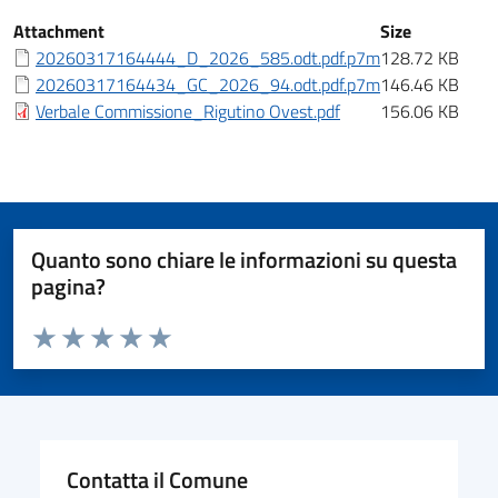
Iter
Attachment
Size
20260317164444_D_2026_585.odt.pdf.p7m
128.72 KB
20260317164434_GC_2026_94.odt.pdf.p7m
146.46 KB
Verbale Commissione_Rigutino Ovest.pdf
156.06 KB
Quanto sono chiare le informazioni su questa
pagina?
Valuta da 1 a 5 stelle la pagina
Valuta 1 stelle su 5
Valuta 2 stelle su 5
Valuta 3 stelle su 5
Valuta 4 stelle su 5
Valuta 5 stelle su 5
Contatta il Comune