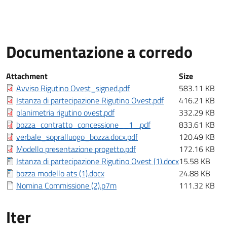
Documentazione a corredo
Documentazione a corredo
Attachment
Size
Avviso Rigutino Ovest_signed.pdf
583.11 KB
Istanza di partecipazione Rigutino Ovest.pdf
416.21 KB
planimetria rigutino ovest.pdf
332.29 KB
bozza_contratto_concessione__1_.pdf
833.61 KB
verbale_sopralluogo_bozza.docx.pdf
120.49 KB
Modello presentazione progetto.pdf
172.16 KB
Istanza di partecipazione Rigutino Ovest (1).docx
15.58 KB
bozza modello ats (1).docx
24.88 KB
Nomina Commissione (2).p7m
111.32 KB
Iter