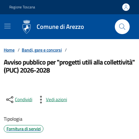
Vai ai contenuti
Vai al footer
Regione Toscana
Comune di Arezzo
Home
/
Bandi, gare e concorsi
/
Avviso pubblico per "progetti utili alla collettività"
(PUC) 2026-2028
Condividi
Vedi azioni
Tipologia
Fornitura di servizi