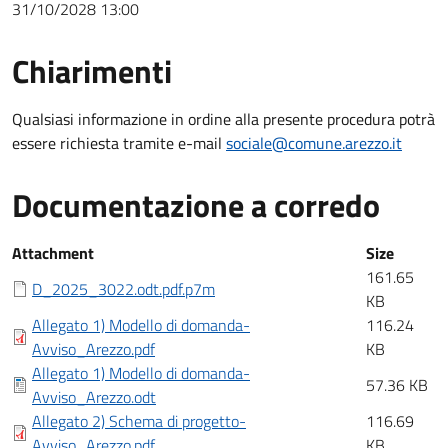
31/10/2028 13:00
Chiarimenti
Chiarimenti
Qualsiasi informazione in ordine alla presente procedura potrà
essere richiesta tramite e-mail
sociale@comune.arezzo.it
Documentazione a corredo
Documentazione a corredo
Attachment
Size
161.65
D_2025_3022.odt.pdf.p7m
KB
Allegato 1) Modello di domanda-
116.24
Avviso_Arezzo.pdf
KB
Allegato 1) Modello di domanda-
57.36 KB
Avviso_Arezzo.odt
Allegato 2) Schema di progetto-
116.69
Avviso_Arezzo.pdf
KB