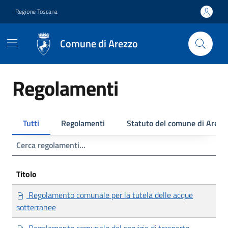
Vai ai contenuti
Vai al footer
Regione Toscana
Comune di Arezzo
Regolamenti
Tutti
Regolamenti
Statuto del comune di Arezz
Titolo
Regolamento comunale per la tutela delle acque
sotterranee
Regolamento comunale del servizio di trasporto