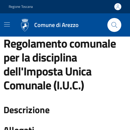
Vai ai contenuti
Vai al footer
Regione Toscana
Comune di Arezzo
Regolamento comunale
per la disciplina
dell'Imposta Unica
Comunale (I.U.C.)
Descrizione