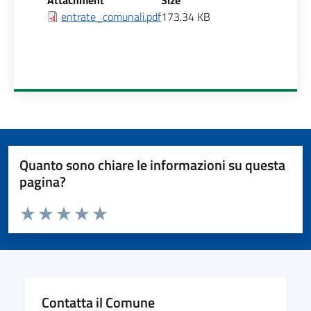
Attachment
Size
entrate_comunali.pdf
173.34 KB
Quanto sono chiare le informazioni su questa
pagina?
Valuta da 1 a 5 stelle la pagina
Valuta 1 stelle su 5
Valuta 2 stelle su 5
Valuta 3 stelle su 5
Valuta 4 stelle su 5
Valuta 5 stelle su 5
Contatta il Comune