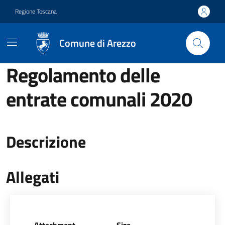
Vai ai contenuti
Vai al footer
Regione Toscana
Comune di Arezzo
Regolamento delle
entrate comunali 2020
Descrizione
Allegati
Allegati