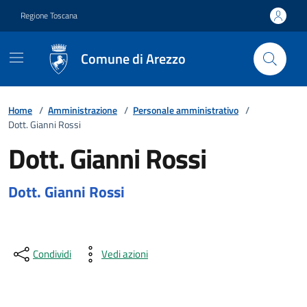
Vai ai contenuti
Vai al footer
Regione Toscana
Comune di Arezzo
Home
/
Amministrazione
/
Personale amministrativo
/
Dott. Gianni Rossi
Dott. Gianni Rossi
Dott. Gianni Rossi
Condividi
Vedi azioni