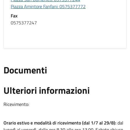
Piazza Amintore Fanfani: 0575377772
Fax
0575377247
Documenti
Ulteriori informazioni
Ulteriori informazioni
Ricevimento:
Orario estivo e modalità di ricevimento (dal 1/7 al 29/8):
dal
lunedì al venerdì, dalle ore 8.30 alle ore 13.00. Sabato chiuso.