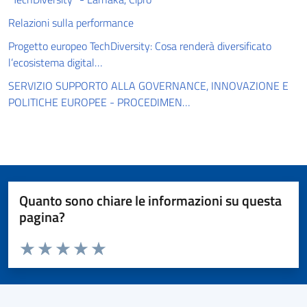
Relazioni sulla performance
Progetto europeo TechDiversity: Cosa renderà diversificato
l’ecosistema digital…
SERVIZIO SUPPORTO ALLA GOVERNANCE, INNOVAZIONE E
POLITICHE EUROPEE - PROCEDIMEN…
Quanto sono chiare le informazioni su questa
pagina?
Valuta da 1 a 5 stelle la pagina
Valuta 1 stelle su 5
Valuta 2 stelle su 5
Valuta 3 stelle su 5
Valuta 4 stelle su 5
Valuta 5 stelle su 5