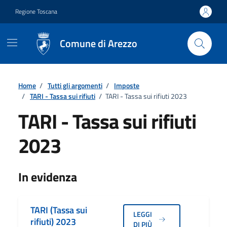
Vai ai contenuti
Vai al footer
Regione Toscana
Comune di Arezzo
Home
/
Tutti gli argomenti
/
Imposte
/
TARI - Tassa sui rifiuti
/
TARI - Tassa sui rifiuti 2023
TARI - Tassa sui rifiuti
2023
Dettagli
In evidenza
TARI (Tassa sui
LEGGI
rifiuti) 2023
DI PIÙ