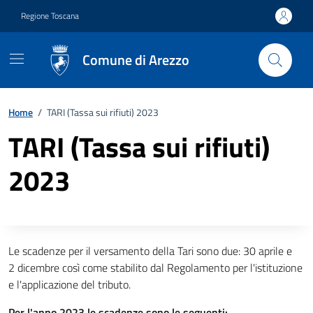
Vai ai contenuti
Vai al footer
Regione Toscana
Comune di Arezzo
Home
/
TARI (Tassa sui rifiuti) 2023
TARI (Tassa sui rifiuti)
2023
Descrizione completa
Le scadenze per il versamento della Tari sono due: 30 aprile e
2 dicembre così come stabilito dal Regolamento per l'istituzione
e l'applicazione del tributo.
Per l'anno 2023 le scadenze sono le seguenti: