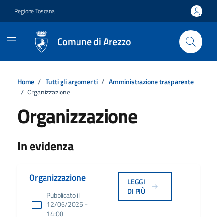
Vai ai contenuti
Vai al footer
Regione Toscana
Comune di Arezzo
Home
/
Tutti gli argomenti
/
Amministrazione trasparente
/
Organizzazione
Organizzazione
Dettagli
In evidenza
Organizzazione
LEGGI
DI PIÙ
Pubblicato il
12/06/2025 -
14:00