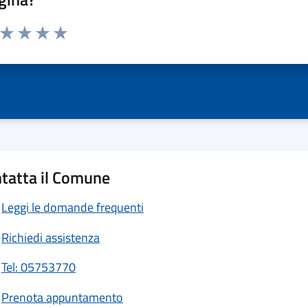
a da 1 a 5 stelle la pagina
ta 1 stelle su 5
Valuta 2 stelle su 5
Valuta 3 stelle su 5
Valuta 4 stelle su 5
Valuta 5 stelle su 5
tatta il Comune
Leggi le domande frequenti
Richiedi assistenza
Tel: 05753770
Prenota appuntamento