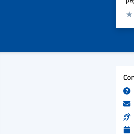
Valut
Valu
Con