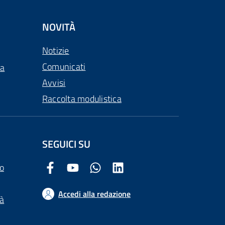
NOVITÀ
Notizie
Comunicati
ca
Avvisi
Raccolta modulistica
SEGUICI SU
o
Facebook Comune di Arezzo
Youtube Comune di Arezzo
Twitter Comune di Arezzo
LinkedIn Comune di Arezzo
Accedi alla redazione
tà