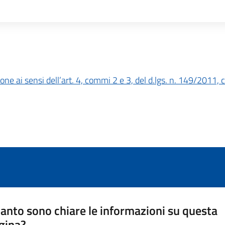
 ai sensi dell’art. 4, commi 2 e 3, del d.lgs. n. 149/2011, come 
anto sono chiare le informazioni su questa
gina?