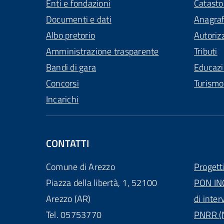
Enti e fondazioni
Catasto
Documenti e dati
Anagra
Albo pretorio
Autoriz
Amministrazione trasparente
Tributi
Bandi di gara
Educaz
Concorsi
Turismo
Incarichi
CONTATTI
Comune di Arezzo
Progett
Piazza della libertà, 1, 52100
PON IN
Arezzo (AR)
di inter
Tel. 05753770
PNRR (N