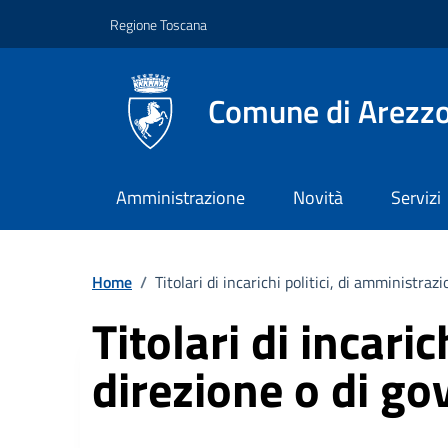
Vai ai contenuti
Vai al footer
Regione Toscana
Comune di Arezz
Amministrazione
Novità
Servizi
Home
/
Titolari di incarichi politici, di amministraz
Titolari di incari
direzione o di go