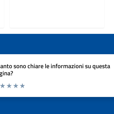
anto sono chiare le informazioni su questa
gina?
a da 1 a 5 stelle la pagina
ta 1 stelle su 5
Valuta 2 stelle su 5
Valuta 3 stelle su 5
Valuta 4 stelle su 5
Valuta 5 stelle su 5