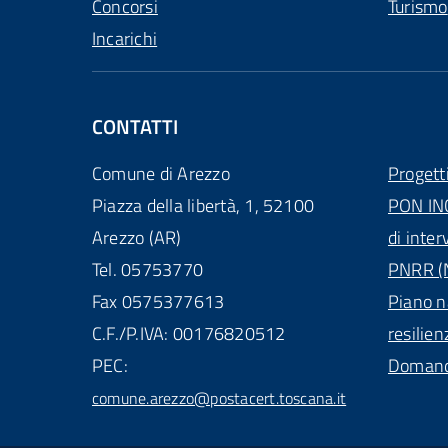
Concorsi
Turismo
Incarichi
CONTATTI
Comune di Arezzo
Progett
Piazza della libertà, 1, 52100
PON IN
Arezzo (AR)
di inter
Tel. 05753770
PNRR (N
Fax 0575377613
Piano n
C.F./P.IVA: 00176820512
resilien
PEC:
Domande
comune.arezzo@postacert.toscana.it