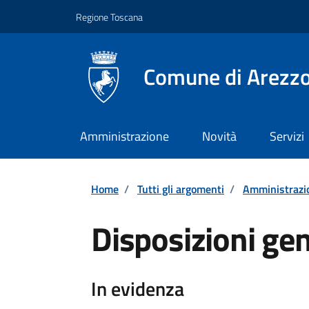
Vai ai contenuti
Vai al footer
Regione Toscana
Comune di Arezz
Amministrazione
Novità
Servizi
Home
/
Tutti gli argomenti
/
Amministrazi
Disposizioni gen
Dettagli
In evidenza