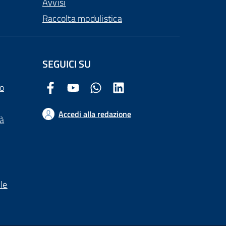
Avvisi
Raccolta modulistica
SEGUICI SU
o
Facebook Comune di Arezzo
Youtube Comune di Arezzo
Twitter Comune di Arezzo
LinkedIn Comune di Arezzo
Accedi alla redazione
tà
le