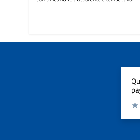
Qu
pa
Valut
Valu