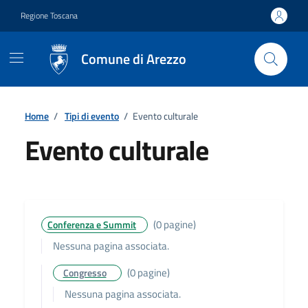
Vai ai contenuti
Vai al footer
Regione Toscana
Comune di Arezzo
Home
/
Tipi di evento
/
Evento culturale
Evento culturale
Dettagli
(0 pagine)
Conferenza e Summit
Nessuna pagina associata.
(0 pagine)
Congresso
Nessuna pagina associata.