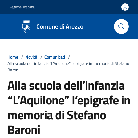
Vai ai contenuti
Vai al footer
Regione Toscana
Comune di Arezzo
Home
/
Novità
/
Comunicati
/
Alla scuola dell’infanzia “L’Aquilone” l’epigrafe in memoria di Stefano
Baroni
Alla scuola dell’infanzia
“L’Aquilone” l’epigrafe in
memoria di Stefano
Baroni