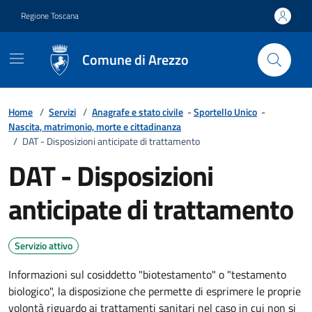
Vai ai contenuti
Vai al footer
Regione Toscana
Comune di Arezzo
Home
/
Servizi
/
Anagrafe e stato civile
-
Sportello Unico
-
Nascita, matrimonio, morte e cittadinanza
/
DAT - Disposizioni anticipate di trattamento
DAT - Disposizioni
anticipate di trattamento
Servizio attivo
Informazioni sul cosiddetto "biotestamento" o "testamento
biologico", la disposizione che permette di esprimere le proprie
volontà riguardo ai trattamenti sanitari nel caso in cui non si