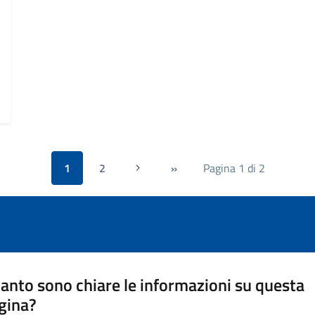
1
2
»
Pagina 1 di 2
Successiva
anto sono chiare le informazioni su questa
gina?