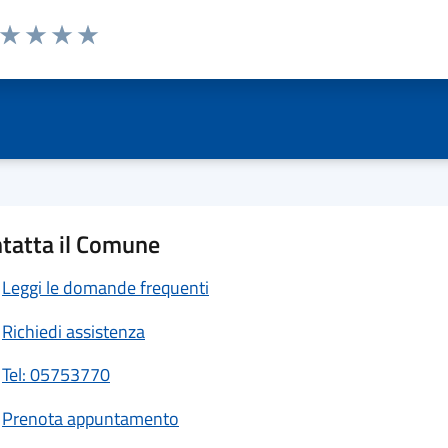
a da 1 a 5 stelle la pagina
ta 1 stelle su 5
Valuta 2 stelle su 5
Valuta 3 stelle su 5
Valuta 4 stelle su 5
Valuta 5 stelle su 5
tatta il Comune
Leggi le domande frequenti
Richiedi assistenza
Tel: 05753770
Prenota appuntamento