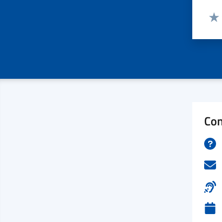
Valut
Valu
Con