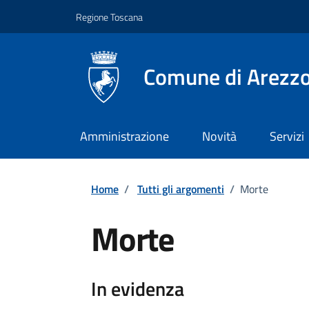
Vai ai contenuti
Vai al footer
Regione Toscana
Comune di Arezz
Amministrazione
Novità
Servizi
Home
/
Tutti gli argomenti
/
Morte
Morte
Dettagli
In evidenza