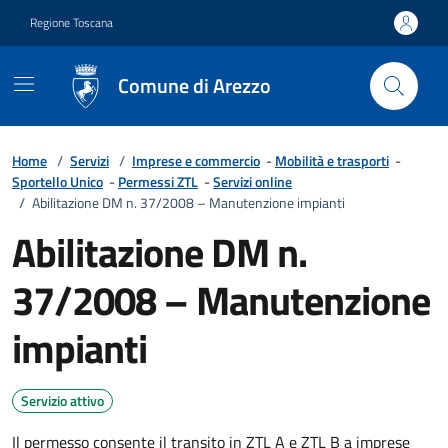
Vai ai contenuti
Vai al footer
Regione Toscana
Comune di Arezzo
Home
/
Servizi
/
Imprese e commercio
-
Mobilità e trasporti
-
Sportello Unico
-
Permessi ZTL
-
Servizi online
/
Abilitazione DM n. 37/2008 – Manutenzione impianti
Abilitazione DM n.
37/2008 – Manutenzione
impianti
Servizio attivo
Il permesso consente il transito in ZTL A e ZTL B a imprese