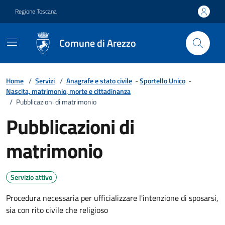
Vai ai contenuti
Vai al footer
Regione Toscana
Comune di Arezzo
Home
/
Servizi
/
Anagrafe e stato civile
-
Sportello Unico
-
Nascita, matrimonio, morte e cittadinanza
/
Pubblicazioni di matrimonio
Pubblicazioni di
matrimonio
Servizio attivo
Procedura necessaria per ufficializzare l'intenzione di sposarsi,
sia con rito civile che religioso