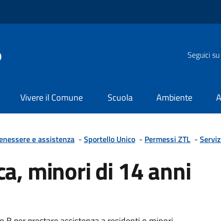
o
Seguici su
Vivere il Comune
Scuola
Ambiente
A
benessere e assistenza
-
Sportello Unico
-
Permessi ZTL
-
Serviz
a, minori di 14 anni
 B per prestare assistenza a residenti o minori.