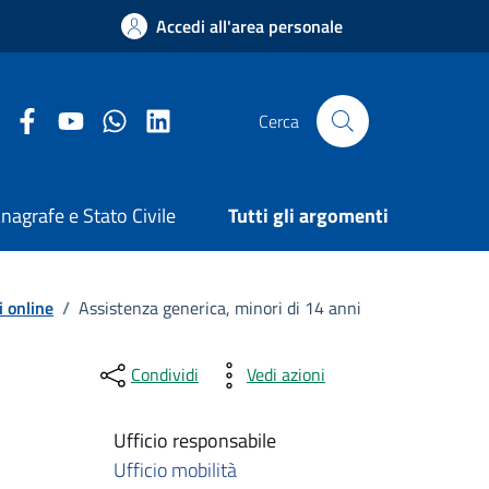
Accedi all'area personale
Facebook Comune di Arezzo
Youtube Comune di Arezzo
Twitter Comune di Arezzo
LinkedIn Comune di Arezzo
Cerca
nagrafe e Stato Civile
Tutti gli argomenti
i online
/
Assistenza generica, minori di 14 anni
Condividi
Vedi azioni
Ufficio responsabile
Ufficio mobilità