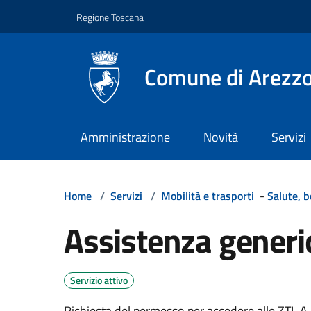
Vai ai contenuti
Vai al footer
Regione Toscana
Comune di Arezz
Amministrazione
Novità
Servizi
Home
/
Servizi
/
Mobilità e trasporti
-
Salute, 
Assistenza generic
Servizio attivo
Richiesta del permesso per accedere alle ZTL A o