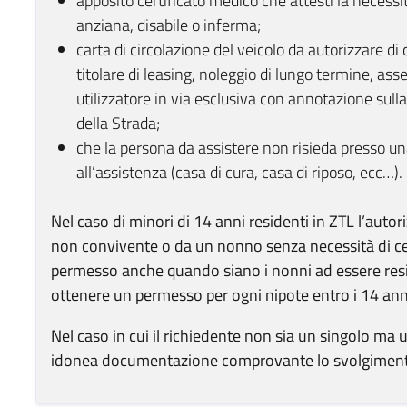
apposito certificato medico che attesti la necessi
anziana, disabile o inferma;
carta di circolazione del veicolo da autorizzare di 
titolare di leasing, noleggio di lungo termine, ass
utilizzatore in via esclusiva con annotazione sull
della Strada;
che la persona da assistere non risieda presso una
all’assistenza (casa di cura, casa di riposo, ecc…).
Nel caso di minori di 14 anni residenti in ZTL l’auto
non convivente o da un nonno senza necessità di certi
permesso anche quando siano i nonni ad essere resid
ottenere un permesso per ogni nipote entro i 14 ann
Nel caso in cui il richiedente non sia un singolo ma
idonea documentazione comprovante lo svolgimento d