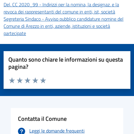
Del. CC 2020_99 - Indirizzi per la nomina, la designaz. e la
revoca dei rappresentanti del comune in enti, ist, società
Segreteria Sindaco - Avviso pubblico candidature nomine del
Comune di Arezzo in enti, aziende, istituzioni e società
partecipate
Quanto sono chiare le informazioni su questa
pagina?
Valuta da 1 a 5 stelle la pagina
Valuta 1 stelle su 5
Valuta 2 stelle su 5
Valuta 3 stelle su 5
Valuta 4 stelle su 5
Valuta 5 stelle su 5
Contatta il Comune
Leggi le domande frequenti