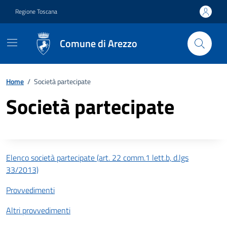
Vai ai contenuti
Vai al footer
Regione Toscana
Comune di Arezzo
Home
/
Società partecipate
Società partecipate
Descrizione completa
Elenco società partecipate (art. 22 comm.1 lett.b, d.lgs
33/2013)
Provvedimenti
Altri provvedimenti