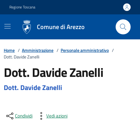
Vai ai contenuti
Vai al footer
Regione Toscana
Comune di Arezzo
Home
/
Amministrazione
/
Personale amministrativo
/
Dott. Davide Zanelli
Dott. Davide Zanelli
Dott. Davide Zanelli
Condividi
Vedi azioni