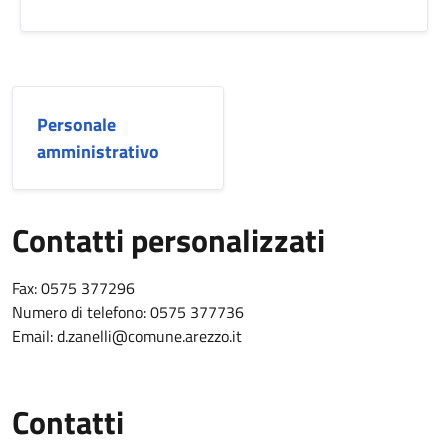
Personale
amministrativo
Contatti personalizzati
Contatti personalizzati
Fax: 0575 377296
Numero di telefono: 0575 377736
Email: d.zanelli@comune.arezzo.it
Contatti