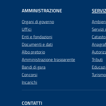
AMMINISTRAZIONE
SERVIZ
Organi di governo
Ambien
Uffici
Servizi 
Enti e fondazioni
Catasto
Documenti e dati
Anagra
Albo pretorio
Autoriz
Amministrazione trasparente
Tributi
Bandi di gara
Educaz
Concorsi
Turismo
Incarichi
CONTATTI