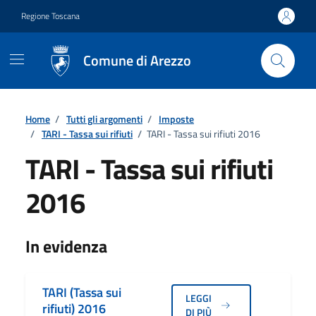
Vai ai contenuti
Vai al footer
Regione Toscana
Comune di Arezzo
Home
/
Tutti gli argomenti
/
Imposte
/
TARI - Tassa sui rifiuti
/
TARI - Tassa sui rifiuti 2016
TARI - Tassa sui rifiuti
2016
Dettagli
In evidenza
TARI (Tassa sui
LEGGI
rifiuti) 2016
DI PIÙ