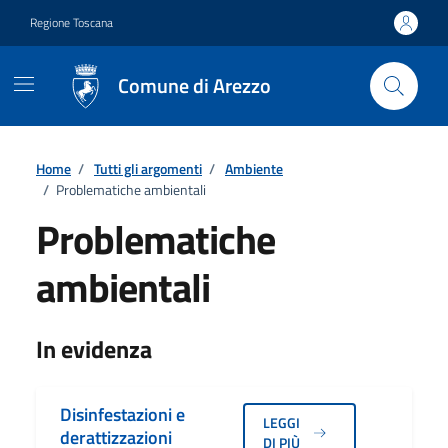
Vai ai contenuti
Vai al footer
Regione Toscana
Comune di Arezzo
Home
/
Tutti gli argomenti
/
Ambiente
/
Problematiche ambientali
Problematiche
ambientali
Dettagli
In evidenza
Disinfestazioni e
LEGGI
derattizzazioni
DI PIÙ