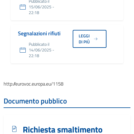
Pubblicato il
15/06/2025 -
22:18
Segnalazioni rifiuti
LEGGI
DI PIÙ
Pubblicato il
14/06/2025 -
22:18
Link a EuroVoc
http://eurovoc.europa.eu/1158
Documento pubblico
Richiesta smaltimento