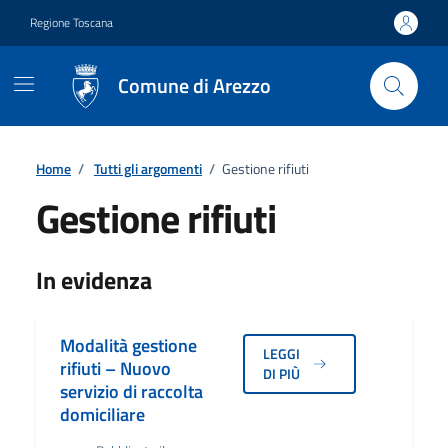
Vai ai contenuti
Vai al footer
Regione Toscana
Comune di Arezzo
Home
/
Tutti gli argomenti
/
Gestione rifiuti
Gestione rifiuti
Dettagli
In evidenza
Modalità gestione
LEGGI
rifiuti – Nuovo
DI PIÙ
servizio di raccolta
domiciliare